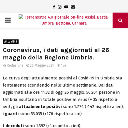
Facebook
Instagram
Youtube
Email
PRIMARY
MENU
Attualità
Coronavirus, i dati aggiornati al 26
maggio della Regione Umbria.
di
Redazione
26 Maggio 2021
154
La curva degli attualmente positivi al Covid-19 in Umbria sta
lentamente scendendo nelle ultime settimane. Dai dati
aggiornati alle ore 11:32 di oggi 26 maggio, 56.201 persone in
Umbria risultano in totale positive al virus (+ 35 rispetto a
ieri) , gli
attualmente positivi
sono 1.774 (-142 rispetto a ieri),
i
guariti
sono 53.035 (+176 rispetto a ieri).
I
deceduti
sono 1.392 (+1 rispetto a ieri).