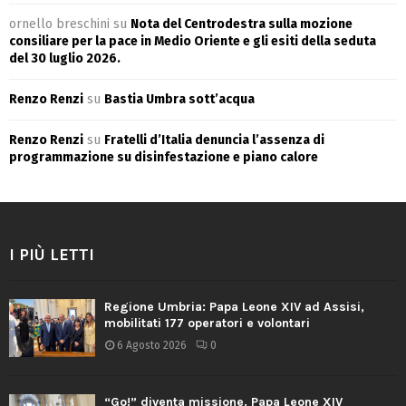
ornello breschini
su
Nota del Centrodestra sulla mozione
consiliare per la pace in Medio Oriente e gli esiti della seduta
del 30 luglio 2026.
Renzo Renzi
su
Bastia Umbra sott’acqua
Renzo Renzi
su
Fratelli d’Italia denuncia l’assenza di
programmazione su disinfestazione e piano calore
I PIÙ LETTI
Regione Umbria: Papa Leone XIV ad Assisi,
mobilitati 177 operatori e volontari
6 Agosto 2026
0
“Go!” diventa missione. Papa Leone XIV