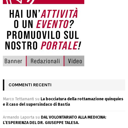
COMMENTI RECENTI
Marco Tettamanti
su
La bocciatura della rottamazione quinquies
e il caso del supersindaco di Bastia
Armando Laporta
su
DAL VOLONTARIATO ALLA MEDICINA:
L’ESPERIENZA DEL DR. GIUSEPPE TALESA.