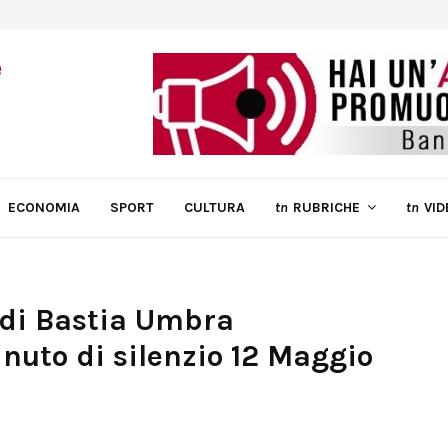
ECONOMIA
SPORT
CULTURA
tn
RUBRICHE
tn
VID
di Bastia Umbra
inuto di silenzio 12 Maggio