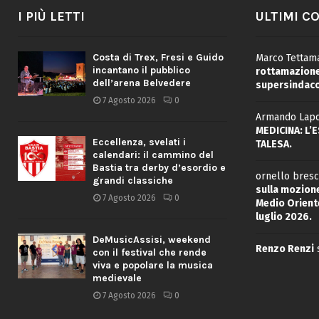
I PIÙ LETTI
ULTIMI C
Costa di Trex, Fresi e Guido
Marco Tettama
incantano il pubblico
rottamazione 
dell’arena Belvedere
supersindaco
7 Agosto 2026
0
Armando Lapo
MEDICINA: L’
Eccellenza, svelati i
TALESA.
calendari: il cammino del
Bastia tra derby d’esordio e
ornello bresc
grandi classiche
sulla mozione
7 Agosto 2026
0
Medio Oriente
luglio 2026.
DeMusicAssisi, weekend
Renzo Renzi
con il festival che rende
viva e popolare la musica
medievale
7 Agosto 2026
0