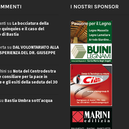
OMMENTI
I NOSTRI SPONSOR
nti
su
La bocciatura della
quinquies e il caso del
 di Bastia
rta
su
DAL VOLONTARIATO ALLA
ESPERIENZA DEL DR. GIUSEPPE
hini
su
Nota del Centrodestra
 consiliare per la pace in
 e gli esiti della seduta del 30
su
Bastia Umbra sott’acqua