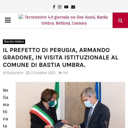
Facebook
Instagram
Youtube
Email
PRIMARY
MENU
Bastia Umbra
IL PREFETTO DI PERUGIA, ARMANDO
GRADONE, IN VISITA ISTITUZIONALE AL
COMUNE DI BASTIA UMBRA.
di
Redazione
3 Dicembre 2020
149
Ne
lla
ma
tti
na
ta