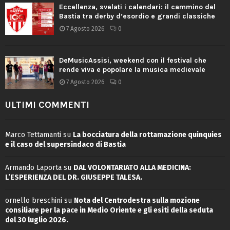
Eccellenza, svelati i calendari: il cammino del
Bastia tra derby d’esordio e grandi classiche
7 Agosto 2026
0
DeMusicAssisi, weekend con il festival che
rende viva e popolare la musica medievale
7 Agosto 2026
0
ULTIMI COMMENTI
Marco Tettamanti
su
La bocciatura della rottamazione quinquies
e il caso del supersindaco di Bastia
Armando Laporta
su
DAL VOLONTARIATO ALLA MEDICINA:
L’ESPERIENZA DEL DR. GIUSEPPE TALESA.
ornello breschini
su
Nota del Centrodestra sulla mozione
consiliare per la pace in Medio Oriente e gli esiti della seduta
del 30 luglio 2026.