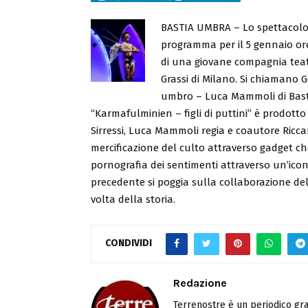
BASTIA UMBRA – Lo spettacolo s
programma per il 5 gennaio ore 
di una giovane compagnia teatr
Grassi di Milano. Si chiamano G
umbro – Luca Mammoli di Bast
“Karmafulminien – figli di puttini” è prodotto
Sirressi, Luca Mammoli regia e coautore Riccar
mercificazione del culto attraverso gadget ch
pornografia dei sentimenti attraverso un’ico
precedente si poggia sulla collaborazione de
volta della storia.
CONDIVIDI
Redazione
Terrenostre è un periodico gra