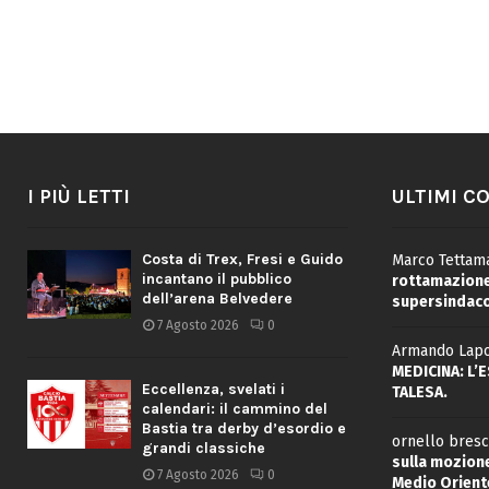
I PIÙ LETTI
ULTIMI C
Costa di Trex, Fresi e Guido
Marco Tettama
incantano il pubblico
rottamazione 
dell’arena Belvedere
supersindaco
7 Agosto 2026
0
Armando Lapo
MEDICINA: L’
Eccellenza, svelati i
TALESA.
calendari: il cammino del
Bastia tra derby d’esordio e
ornello bresc
grandi classiche
sulla mozione
7 Agosto 2026
0
Medio Oriente