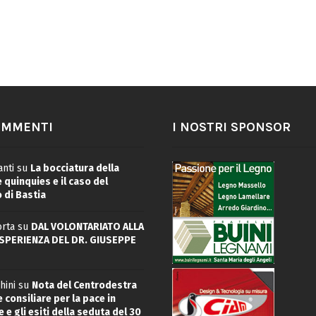
OMMENTI
I NOSTRI SPONSOR
nti
su
La bocciatura della
quinquies e il caso del
 di Bastia
rta
su
DAL VOLONTARIATO ALLA
ESPERIENZA DEL DR. GIUSEPPE
hini
su
Nota del Centrodestra
 consiliare per la pace in
 e gli esiti della seduta del 30