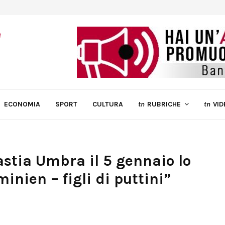
ECONOMIA
SPORT
CULTURA
tn
RUBRICHE
tn
VID
astia Umbra il 5 gennaio lo
nien – figli di puttini”