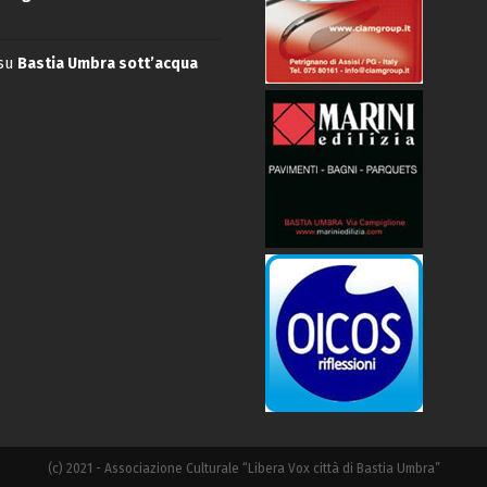
su
Bastia Umbra sott’acqua
(c) 2021 - Associazione Culturale “Libera Vox città di Bastia Umbra”