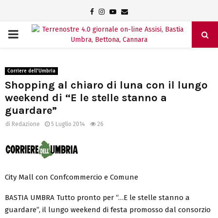
Facebook
Instagram
Youtube
Email
PRIMARY
MENU
Corriere dell'Umbria
Shopping al chiaro di luna con il lungo
weekend di “E le stelle stanno a
guardare”
di
Redazione
5 Luglio 2014
26
City Mall con Confcommercio e Comune
BASTIA UMBRA Tutto pronto per “…E le stelle stanno a
guardare”, il lungo weekend di festa promosso dal consorzio