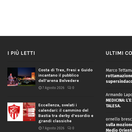
I PIÙ LETTI
ULTIMI C
Costa di Trex, Fresi e Guido
Marco Tettama
incantano il pubblico
rottamazione 
dell’arena Belvedere
supersindaco
7 Agosto 2026
0
Armando Lapo
MEDICINA: L’
Eccellenza, svelati i
TALESA.
calendari: il cammino del
Bastia tra derby d’esordio e
ornello bresc
grandi classiche
sulla mozione
7 Agosto 2026
0
Medio Oriente