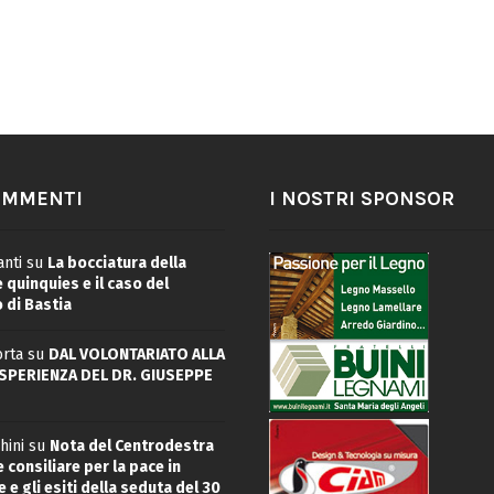
OMMENTI
I NOSTRI SPONSOR
nti
su
La bocciatura della
quinquies e il caso del
 di Bastia
rta
su
DAL VOLONTARIATO ALLA
ESPERIENZA DEL DR. GIUSEPPE
hini
su
Nota del Centrodestra
 consiliare per la pace in
 e gli esiti della seduta del 30