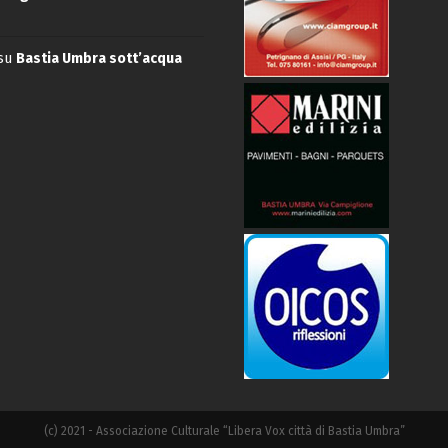
su
Bastia Umbra sott’acqua
(c) 2021 - Associazione Culturale “Libera Vox città di Bastia Umbra”