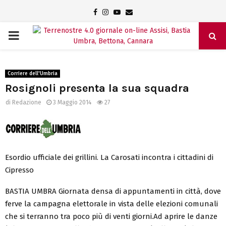
Facebook
Instagram
Youtube
Email
PRIMARY
MENU
Corriere dell'Umbria
Rosignoli presenta la sua squadra
di
Redazione
3 Maggio 2014
27
Esordio ufficiale dei grillini. La Carosati incontra i cittadini di
Cipresso
BASTIA UMBRA Giornata densa di appuntamenti in città, dove
ferve la campagna elettorale in vista delle elezioni comunali
che si terranno tra poco più di venti giorni.Ad aprire le danze