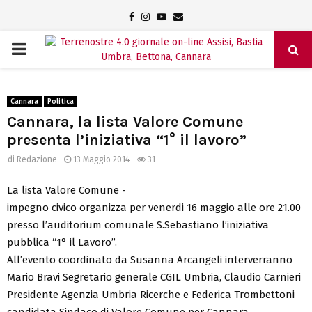
Facebook
Instagram
Youtube
Email
PRIMARY
MENU
Cannara
Politica
Cannara, la lista Valore Comune
presenta l’iniziativa “1° il lavoro”
di
Redazione
13 Maggio 2014
31
La lista Valore Comune -
impegno civico organizza per venerdi 16 maggio alle ore 21.00
presso l’auditorium comunale S.Sebastiano l’iniziativa
pubblica “1° il Lavoro”.
All’evento coordinato da Susanna Arcangeli interverranno
Mario Bravi Segretario generale CGIL Umbria, Claudio Carnieri
Presidente Agenzia Umbria Ricerche e Federica Trombettoni
candidata Sindaco di Valore Comune per Cannara.