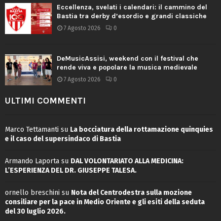
Eccellenza, svelati i calendari: il cammino del
Bastia tra derby d’esordio e grandi classiche
7 Agosto 2026
0
DeMusicAssisi, weekend con il festival che
rende viva e popolare la musica medievale
7 Agosto 2026
0
ULTIMI COMMENTI
Marco Tettamanti
su
La bocciatura della rottamazione quinquies
e il caso del supersindaco di Bastia
Armando Laporta
su
DAL VOLONTARIATO ALLA MEDICINA:
L’ESPERIENZA DEL DR. GIUSEPPE TALESA.
ornello breschini
su
Nota del Centrodestra sulla mozione
consiliare per la pace in Medio Oriente e gli esiti della seduta
del 30 luglio 2026.