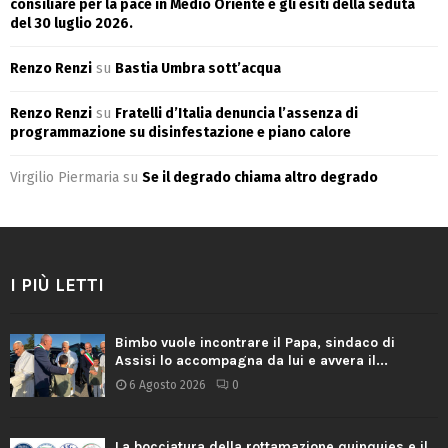
consiliare per la pace in Medio Oriente e gli esiti della seduta
del 30 luglio 2026.
Renzo Renzi
su
Bastia Umbra sott’acqua
Renzo Renzi
su
Fratelli d’Italia denuncia l’assenza di
programmazione su disinfestazione e piano calore
Virgilio Piermaria
su
Se il degrado chiama altro degrado
I PIÙ LETTI
Bimbo vuole incontrare il Papa, sindaco di
Assisi lo accompagna da lui e avvera il...
6 Agosto 2026
0
La bocciatura della rottamazione quinquies e il