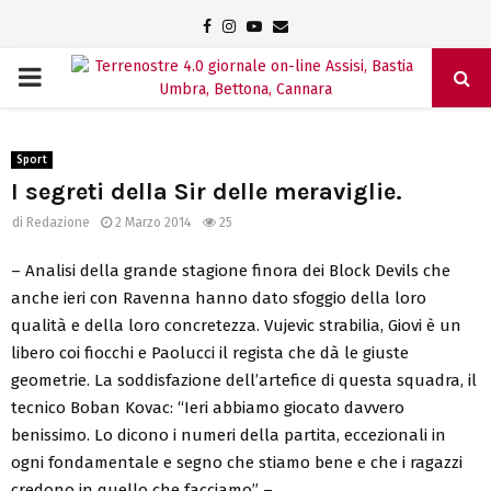
Facebook
Instagram
Youtube
Email
PRIMARY
MENU
Sport
I segreti della Sir delle meraviglie.
di
Redazione
2 Marzo 2014
25
– Analisi della grande stagione finora dei Block Devils che
anche ieri con Ravenna hanno dato sfoggio della loro
qualità e della loro concretezza. Vujevic strabilia, Giovi è un
libero coi fiocchi e Paolucci il regista che dà le giuste
geometrie. La soddisfazione dell’artefice di questa squadra, il
tecnico Boban Kovac: “Ieri abbiamo giocato davvero
benissimo. Lo dicono i numeri della partita, eccezionali in
ogni fondamentale e segno che stiamo bene e che i ragazzi
credono in quello che facciamo” –