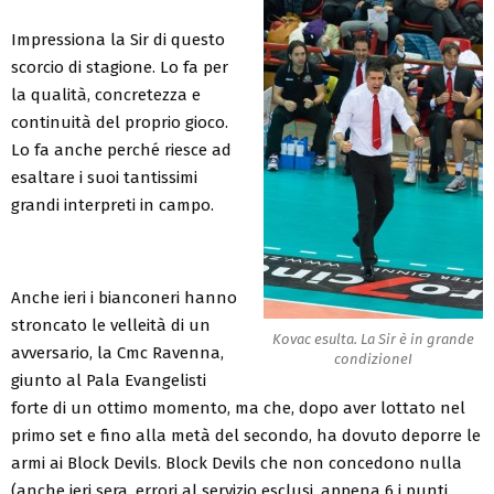
Impressiona la Sir di questo
scorcio di stagione. Lo fa per
la qualità, concretezza e
continuità del proprio gioco.
Lo fa anche perché riesce ad
esaltare i suoi tantissimi
grandi interpreti in campo.
Anche ieri i bianconeri hanno
stroncato le velleità di un
Kovac esulta. La Sir è in grande
avversario, la Cmc Ravenna,
condizioneI
giunto al Pala Evangelisti
forte di un ottimo momento, ma che, dopo aver lottato nel
primo set e fino alla metà del secondo, ha dovuto deporre le
armi ai Block Devils. Block Devils che non concedono nulla
(anche ieri sera, errori al servizio esclusi, appena 6 i punti