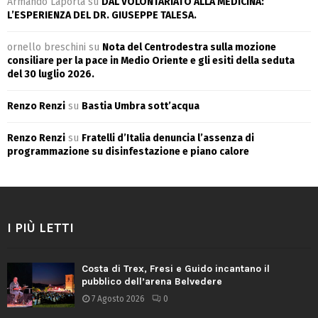
Armando Laporta
su
DAL VOLONTARIATO ALLA MEDICINA:
L’ESPERIENZA DEL DR. GIUSEPPE TALESA.
ornello breschini
su
Nota del Centrodestra sulla mozione
consiliare per la pace in Medio Oriente e gli esiti della seduta
del 30 luglio 2026.
Renzo Renzi
su
Bastia Umbra sott’acqua
Renzo Renzi
su
Fratelli d’Italia denuncia l’assenza di
programmazione su disinfestazione e piano calore
I PIÙ LETTI
Costa di Trex, Fresi e Guido incantano il
pubblico dell’arena Belvedere
7 Agosto 2026
0