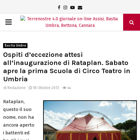
Facebook
Instagram
Youtube
Email
PRIMARY
MENU
Bastia Umbra
Ospiti d’eccezione attesi
all’inaugurazione di Rataplan. Sabato
apre la prima Scuola di Circo Teatro in
Umbria
di
Redazione
18 Ottobre 2013
44
Rataplan,
questo il suo
nome, non ha
ancora aperto
i battenti ed