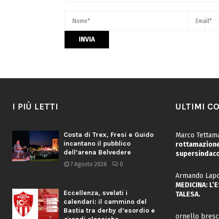
I PIÙ LETTI
ULTIMI C
Costa di Trex, Fresi e Guido
Marco Tettama
incantano il pubblico
rottamazione 
dell’arena Belvedere
supersindaco
7 Agosto 2026
0
Armando Lapo
MEDICINA: L’
Eccellenza, svelati i
TALESA.
calendari: il cammino del
Bastia tra derby d’esordio e
ornello bresc