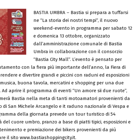
BASTIA UMBRA – Bastia si prepara a tuffarsi
ne “La storia dei nostri tempi”, il nuovo
weekend-evento in programma per sabato 12
e domenica 13 ottobre, organizzato
dall’amministrazione comunale di Bastia
Umbra in collaborazione con il consorzio
“Bastia City Mall”. L’evento è pensato per
ntamento con la fiera più importante dell’anno, la Fiera di
rendere e divertire grandi e piccini con raduni ed esposizioni
a e musica, buona tavola, mercatini e shopping per una due
à. Ad aprire il programma di eventi “Un amore sii due ruote”,
ormerà Bastia nella meta di tanti motoamatori provenienti da
ico di San Michele Arcangelo e it raduno nazionale di Vespa e
gramma della giornata prevede un tour turistico di 54
à del cuore umbro, pranzo a base di piatti tipici, esposizioni e
rattenimento e premiazione dei bikers provenienti da più
e il sito www.bastiashoppingcity.it.