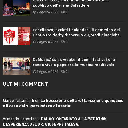
Costa di Trex, Fresi e Guido incantano il
pubblico dell’arena Belvedere
7 Agosto 2026
0
Eccellenza, svelati i calendari: il cammino del
Bastia tra derby d’esordio e grandi classiche
7 Agosto 2026
0
DeMusicAssisi, weekend con il festival che
rende viva e popolare la musica medievale
7 Agosto 2026
0
ULTIMI COMMENTI
Marco Tettamanti
su
La bocciatura della rottamazione quinquies
e il caso del supersindaco di Bastia
Armando Laporta
su
DAL VOLONTARIATO ALLA MEDICINA:
L’ESPERIENZA DEL DR. GIUSEPPE TALESA.