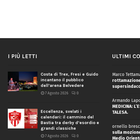
I PIÙ LETTI
ULTIMI C
Costa di Trex, Fresi e Guido
Marco Tettama
incantano il pubblico
rottamazione 
dell’arena Belvedere
supersindaco
7 Agosto 2026
0
Armando Lapo
MEDICINA: L’
Eccellenza, svelati i
TALESA.
calendari: il cammino del
Bastia tra derby d’esordio e
ornello bresc
grandi classiche
sulla mozione
7 Agosto 2026
0
Medio Oriente