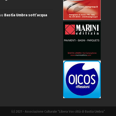
su
Bastia Umbra sott’acqua
(c) 2021 - Associazione Culturale “Libera Vox città di Bastia Umbra”