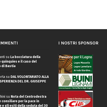
OMMENTI
I NOSTRI SPONSOR
nti
su
La bocciatura della
quinquies e il caso del
 di Bastia
rta
su
DAL VOLONTARIATO ALLA
ESPERIENZA DEL DR. GIUSEPPE
hini
su
Nota del Centrodestra
 consiliare per la pace in
 e gli esiti della seduta del 30