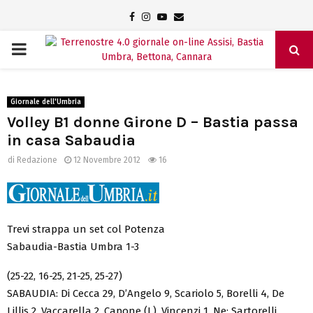
Facebook
Instagram
Youtube
Email
PRIMARY
MENU
Giornale dell'Umbria
Volley B1 donne Girone D – Bastia passa
in casa Sabaudia
di
Redazione
12 Novembre 2012
16
Trevi strappa un set col Potenza
Sabaudia-Bastia Umbra 1-3
(25-22, 16-25, 21-25, 25-27)
SABAUDIA: Di Cecca 29, D’Angelo 9, Scariolo 5, Borelli 4, De
Lillis 2, Vaccarella 2, Capone (L), Vincenzi 1. Ne: Sartorelli,