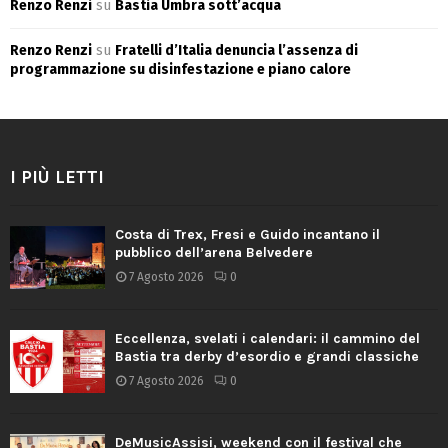
Renzo Renzi
su
Bastia Umbra sott’acqua
Renzo Renzi
su
Fratelli d’Italia denuncia l’assenza di
programmazione su disinfestazione e piano calore
I PIÙ LETTI
Costa di Trex, Fresi e Guido incantano il
pubblico dell’arena Belvedere
7 Agosto 2026
0
Eccellenza, svelati i calendari: il cammino del
Bastia tra derby d’esordio e grandi classiche
7 Agosto 2026
0
DeMusicAssisi, weekend con il festival che