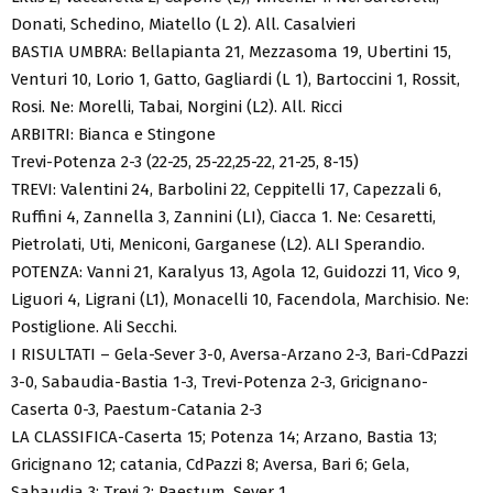
Donati, Schedino, Miatello (L 2). All. Casalvieri
BASTIA UMBRA: Bellapianta 21, Mezzasoma 19, Ubertini 15,
Venturi 10, Lorio 1, Gatto, Gagliardi (L 1), Bartoccini 1, Rossit,
Rosi. Ne: Morelli, Tabai, Norgini (L2). All. Ricci
ARBITRI: Bianca e Stingone
Trevi-Potenza 2-3 (22-25, 25-22,25-22, 21-25, 8-15)
TREVI: Valentini 24, Barbolini 22, Ceppitelli 17, Capezzali 6,
Ruffini 4, Zannella 3, Zannini (LI), Ciacca 1. Ne: Cesaretti,
Pietrolati, Uti, Meniconi, Garganese (L2). ALI Sperandio.
POTENZA: Vanni 21, Karalyus 13, Agola 12, Guidozzi 11, Vico 9,
Liguori 4, Ligrani (L1), Monacelli 10, Facendola, Marchisio. Ne:
Postiglione. Ali Secchi.
I RISULTATI – Gela-Sever 3-0, Aversa-Arzano 2-3, Bari-CdPazzi
3-0, Sabaudia-Bastia 1-3, Trevi-Potenza 2-3, Gricignano-
Caserta 0-3, Paestum-Catania 2-3
LA CLASSIFICA-Caserta 15; Potenza 14; Arzano, Bastia 13;
Gricignano 12; catania, CdPazzi 8; Aversa, Bari 6; Gela,
Sabaudia 3; Trevi 2; Paestum, Sever 1.