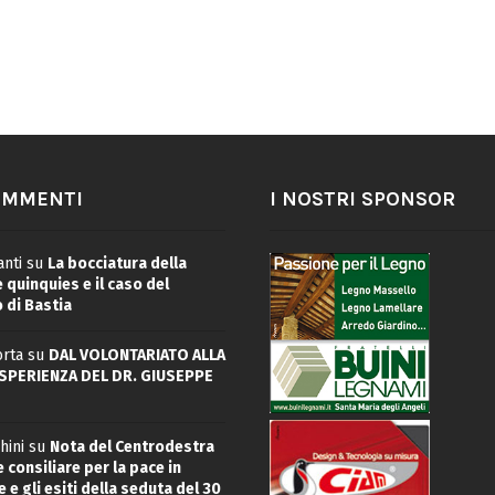
OMMENTI
I NOSTRI SPONSOR
nti
su
La bocciatura della
quinquies e il caso del
 di Bastia
rta
su
DAL VOLONTARIATO ALLA
ESPERIENZA DEL DR. GIUSEPPE
hini
su
Nota del Centrodestra
 consiliare per la pace in
 e gli esiti della seduta del 30