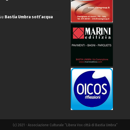
su
Bastia Umbra sott’acqua
(c) 2021 - Associazione Culturale “Libera Vox città di Bastia Umbra”