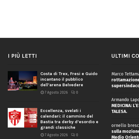
I PIÙ LETTI
ULTIMI C
Costa di Trex, Fresi e Guido
Marco Tettama
incantano il pubblico
rottamazione 
dell’arena Belvedere
supersindaco
7 Agosto 2026
0
Armando Lapo
MEDICINA: L’
Eccellenza, svelati i
TALESA.
calendari: il cammino del
Bastia tra derby d’esordio e
ornello bresc
grandi classiche
sulla mozione
7 Agosto 2026
0
Medio Oriente