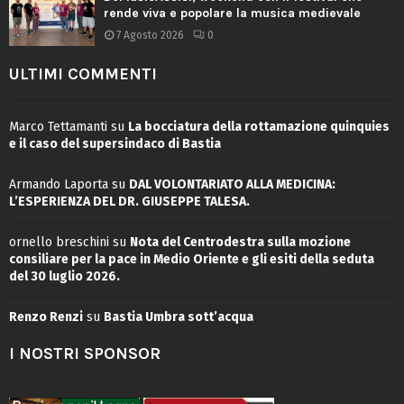
rende viva e popolare la musica medievale
7 Agosto 2026
0
ULTIMI COMMENTI
Marco Tettamanti
su
La bocciatura della rottamazione quinquies
e il caso del supersindaco di Bastia
Armando Laporta
su
DAL VOLONTARIATO ALLA MEDICINA:
L’ESPERIENZA DEL DR. GIUSEPPE TALESA.
ornello breschini
su
Nota del Centrodestra sulla mozione
consiliare per la pace in Medio Oriente e gli esiti della seduta
del 30 luglio 2026.
Renzo Renzi
su
Bastia Umbra sott’acqua
I NOSTRI SPONSOR