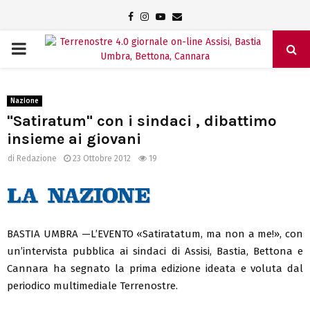
Facebook
Instagram
Youtube
Email
PRIMARY
MENU
Nazione
"Satiratum" con i sindaci , dibattimo
insieme ai giovani
di
Redazione
23 Ottobre 2012
19
BASTIA UMBRA —L’EVENTO «Satiratatum, ma non a me!», con
un’intervista pubblica ai sindaci di Assisi, Bastia, Bettona e
Cannara ha segnato la prima edizione ideata e voluta dal
periodico multimediale Terrenostre.