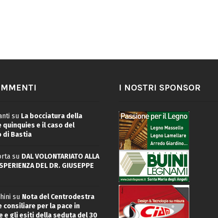
OMMENTI
I NOSTRI SPONSOR
nti
su
La bocciatura della
quinquies e il caso del
 di Bastia
rta
su
DAL VOLONTARIATO ALLA
ESPERIENZA DEL DR. GIUSEPPE
hini
su
Nota del Centrodestra
 consiliare per la pace in
 e gli esiti della seduta del 30