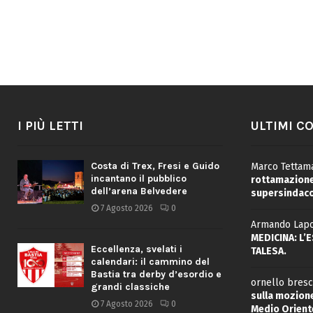
I PIÙ LETTI
ULTIMI C
Costa di Trex, Fresi e Guido
Marco Tettama
incantano il pubblico
rottamazione 
dell’arena Belvedere
supersindaco
7 Agosto 2026
0
Armando Lapo
MEDICINA: L’
Eccellenza, svelati i
TALESA.
calendari: il cammino del
Bastia tra derby d’esordio e
ornello bresc
grandi classiche
sulla mozione
7 Agosto 2026
0
Medio Oriente