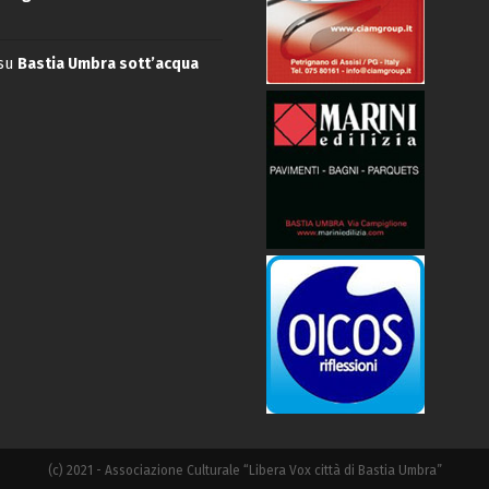
su
Bastia Umbra sott’acqua
(c) 2021 - Associazione Culturale “Libera Vox città di Bastia Umbra”