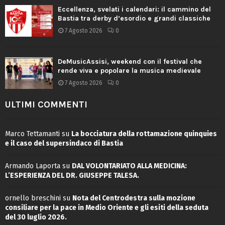
Eccellenza, svelati i calendari: il cammino del
Bastia tra derby d’esordio e grandi classiche
7 Agosto 2026
0
DeMusicAssisi, weekend con il festival che
rende viva e popolare la musica medievale
7 Agosto 2026
0
ULTIMI COMMENTI
Marco Tettamanti
su
La bocciatura della rottamazione quinquies
e il caso del supersindaco di Bastia
Armando Laporta
su
DAL VOLONTARIATO ALLA MEDICINA:
L’ESPERIENZA DEL DR. GIUSEPPE TALESA.
ornello breschini
su
Nota del Centrodestra sulla mozione
consiliare per la pace in Medio Oriente e gli esiti della seduta
del 30 luglio 2026.