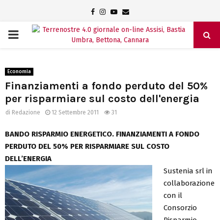
Facebook
Instagram
Youtube
Email
PRIMARY
MENU
Economia
Finanziamenti a fondo perduto del 50%
per risparmiare sul costo dell'energia
di
Redazione
12 Settembre 2011
31
BANDO RISPARMIO ENERGETICO. FINANZIAMENTI A FONDO
PERDUTO DEL 50% PER RISPARMIARE SUL COSTO
DELL’ENERGIA
Sustenia srl in
collaborazione
con il
Consorzio
Risparmio