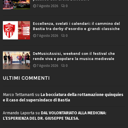
7 Agosto 2026
0
Eccellenza, svelati i calendari: il cammino del
Bastia tra derby d’esordio e grandi classiche
7 Agosto 2026
0
DeMusicAssisi, weekend con il festival che
rende viva e popolare la musica medievale
7 Agosto 2026
0
ULTIMI COMMENTI
Marco Tettamanti
su
La bocciatura della rottamazione quinquies
e il caso del supersindaco di Bastia
Armando Laporta
su
DAL VOLONTARIATO ALLA MEDICINA:
L’ESPERIENZA DEL DR. GIUSEPPE TALESA.