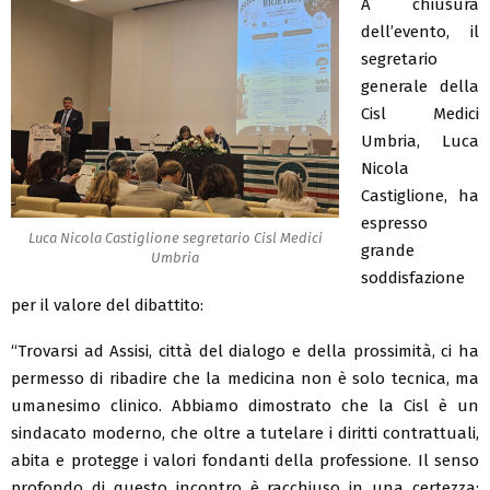
A chiusura
dell’evento, il
segretario
generale della
Cisl Medici
Umbria, Luca
Nicola
Castiglione, ha
espresso
Luca Nicola Castiglione segretario Cisl Medici
grande
Umbria
soddisfazione
per il valore del dibattito:
“Trovarsi ad Assisi, città del dialogo e della prossimità, ci ha
permesso di ribadire che la medicina non è solo tecnica, ma
umanesimo clinico. Abbiamo dimostrato che la Cisl è un
sindacato moderno, che oltre a tutelare i diritti contrattuali,
abita e protegge i valori fondanti della professione. Il senso
profondo di questo incontro è racchiuso in una certezza: