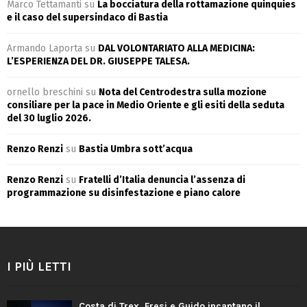
Marco Tettamanti
su
La bocciatura della rottamazione quinquies
e il caso del supersindaco di Bastia
Armando Laporta
su
DAL VOLONTARIATO ALLA MEDICINA:
L’ESPERIENZA DEL DR. GIUSEPPE TALESA.
ornello breschini
su
Nota del Centrodestra sulla mozione
consiliare per la pace in Medio Oriente e gli esiti della seduta
del 30 luglio 2026.
Renzo Renzi
su
Bastia Umbra sott’acqua
Renzo Renzi
su
Fratelli d’Italia denuncia l’assenza di
programmazione su disinfestazione e piano calore
I PIÙ LETTI
Costa di Trex, Fresi e Guido incantano il