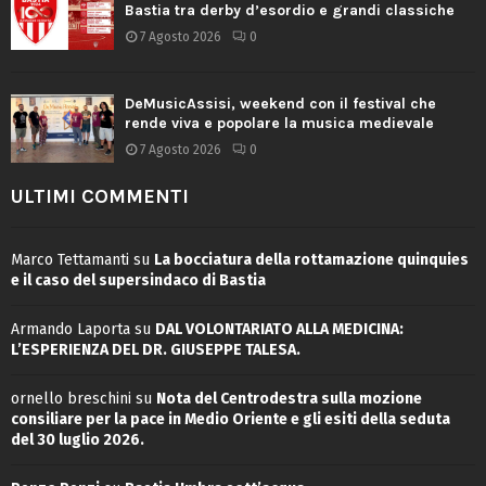
Bastia tra derby d’esordio e grandi classiche
7 Agosto 2026
0
DeMusicAssisi, weekend con il festival che
rende viva e popolare la musica medievale
7 Agosto 2026
0
ULTIMI COMMENTI
Marco Tettamanti
su
La bocciatura della rottamazione quinquies
e il caso del supersindaco di Bastia
Armando Laporta
su
DAL VOLONTARIATO ALLA MEDICINA:
L’ESPERIENZA DEL DR. GIUSEPPE TALESA.
ornello breschini
su
Nota del Centrodestra sulla mozione
consiliare per la pace in Medio Oriente e gli esiti della seduta
del 30 luglio 2026.