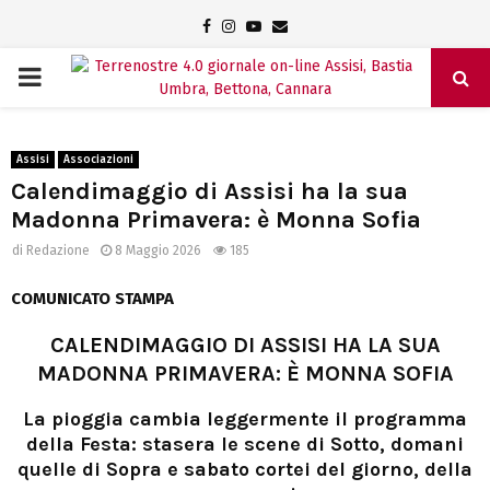
Facebook
Instagram
Youtube
Email
PRIMARY
MENU
Assisi
Associazioni
Calendimaggio di Assisi ha la sua
Madonna Primavera: è Monna Sofia
di
Redazione
8 Maggio 2026
185
COMUNICATO STAMPA
CALENDIMAGGIO DI ASSISI HA LA SUA
MADONNA PRIMAVERA: È MONNA SOFIA
La pioggia cambia leggermente il programma
della Festa: stasera le scene di Sotto, domani
quelle di Sopra e sabato cortei del giorno, della