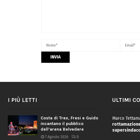
I PIÙ LETTI
ULTIMI C
Costa di Trex, Fresi e Guido
Marco Tettama
incantano il pubblico
rottamazione 
dell’arena Belvedere
supersindaco
7 Agosto 2026
0