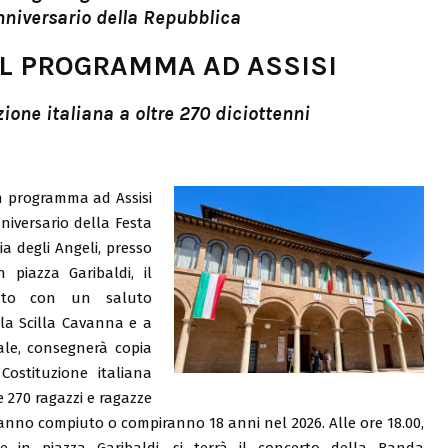
nniversario della Repubblica
 IL PROGRAMMA AD ASSISI
ione italiana a oltre 270 diciottenni
in programma ad Assisi
nniversario della Festa
ia degli Angeli, presso
 piazza Garibaldi, il
vento con un saluto
ola Scilla Cavanna e a
ale, consegnerà copia
Costituzione italiana
e 270 ragazzi e ragazze
nno compiuto o compiranno 18 anni nel 2026. Alle ore 18.00,
e in piazza Garibaldi, si terrà il concerto della Banda