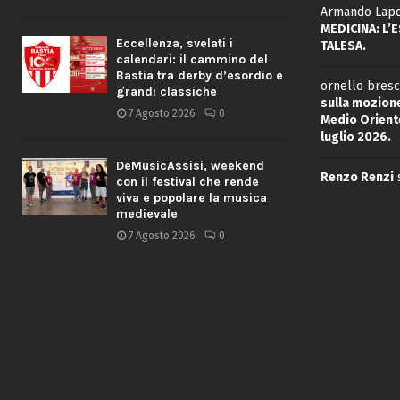
Armando Lapo
MEDICINA: L’
Eccellenza, svelati i
TALESA.
calendari: il cammino del
Bastia tra derby d’esordio e
ornello bresc
grandi classiche
sulla mozione
7 Agosto 2026
0
Medio Oriente
luglio 2026.
DeMusicAssisi, weekend
Renzo Renzi
con il festival che rende
viva e popolare la musica
medievale
7 Agosto 2026
0