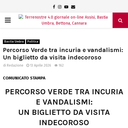
Facebook
Instagram
Youtube
Email
PRIMARY
MENU
Bastia Umbra
Politica
Percorso Verde tra incuria e vandalismi:
Un biglietto da visita indecoroso
di
Redazione
13 Aprile 2026
162
COMUNICATO STAMPA
PERCORSO VERDE TRA INCURIA
E VANDALISMI:
UN BIGLIETTO DA VISITA
INDECOROSO