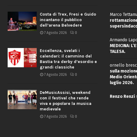
Costa di Trex, Fresi e Guido
Marco Tettama
incantano il pubblico
rottamazione 
dell’arena Belvedere
supersindaco
7 Agosto 2026
0
Armando Lapo
MEDICINA: L’
Eccellenza, svelati i
TALESA.
calendari: il cammino del
Bastia tra derby d’esordio e
ornello bresc
grandi classiche
sulla mozione
7 Agosto 2026
0
Medio Oriente
luglio 2026.
DeMusicAssisi, weekend
Renzo Renzi
con il festival che rende
viva e popolare la musica
medievale
7 Agosto 2026
0