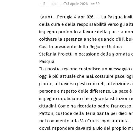
di
Redazione
5 Aprile 2026
89
(aun) – Perugia 4 apr. 026. – “La Pasqua invit
della cura e della responsabilità verso gli a
impegno profondo a favore della pace, a non r
coltivare la speranza anche quando c’è il bui
Così la presidente della Regione Umbria
Stefania Proietti in occasione della giornata d
Pasqua.
“La nostra regione custodisce un messaggio 
oggi è più attuale che mai: costruire pace, og
giorno, attraverso gesti concreti, attenzione a
persone e rispetto delle differenze. La pace è
impegno quotidiano che riguarda istituzioni 
cittadini. Come ha ricordato padre Francesco
Patton, custode della Terra Santa per dieci an
nel commento alla Via Crucis ‘ogni autorità
dovrà rispondere davanti a Dio del proprio 