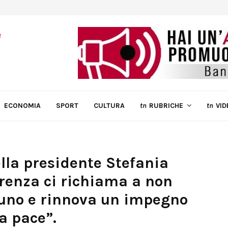
ECONOMIA
SPORT
CULTURA
tn
RUBRICHE
tn
VID
la presidente Stefania
rrenza ci richiama a non
suno e rinnova un impegno
a pace”.