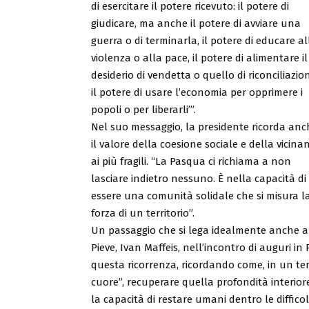
di esercitare il potere ricevuto: il potere di
giudicare, ma anche il potere di avviare una
guerra o di terminarla, il potere di educare al
violenza o alla pace, il potere di alimentare il
desiderio di vendetta o quello di riconciliazio
il potere di usare l’economia per opprimere i
popoli o per liberarli’”.
Nel suo messaggio, la presidente ricorda anc
il valore della coesione sociale e della vicina
ai più fragili. “La Pasqua ci richiama a non
lasciare indietro nessuno. È nella capacità di
essere una comunità solidale che si misura l
forza di un territorio”.
Un passaggio che si lega idealmente anche al
Pieve, Ivan Maffeis, nell’incontro di auguri i
questa ricorrenza, ricordando come, in un tem
cuore”, recuperare quella profondità interiore
la capacità di restare umani dentro le diffic