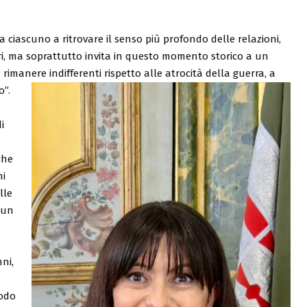
a ciascuno a ritrovare il senso più profondo delle relazioni,
ltri, ma soprattutto invita in questo momento storico a un
imanere indifferenti rispetto alle atrocità della guerra, a
o”.
i
che
ni
lle
 un
e
ni,
modo