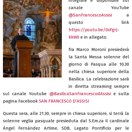
integrale è disponibile sul
canale YouTube
@SanFrancescoAssisi
a
questo link
https://youtu.be/0xFgrJ-
kkW0
e in allegato.
fra Marco Moroni presiederà
la Santa Messa solenne del
giorno di Pasqua alle 10.30
nella chiesa superiore della
Basilica. La celebrazione sarà
in diretta streaming sempre
sul canale Youtube
@BasilicaSanFrancescodAssisi
e sulla
pagina Facebook
SAN FRANCESCO D’ASSISI
Questa sera, alle 21.30, sempre in chiesa superiore, si terrà la
solenne veglia pasquale presieduta dal S.Em.za il cardinale
Ángel Fernández Artime, SDB, Legato Pontificio per le