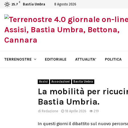
C
Bastia Umbra
8 Agosto 2026
25.7
TERRENOSTRE
EDITORIALE
ATTUALITA’
POLITICA
Assisi
Associazioni
Bastia Umbra
La mobilità per ricucire
Bastia Umbria.
di
Redazione
18 Aprile 2026
219
In questi giorni il dibattito sul nuovo percors