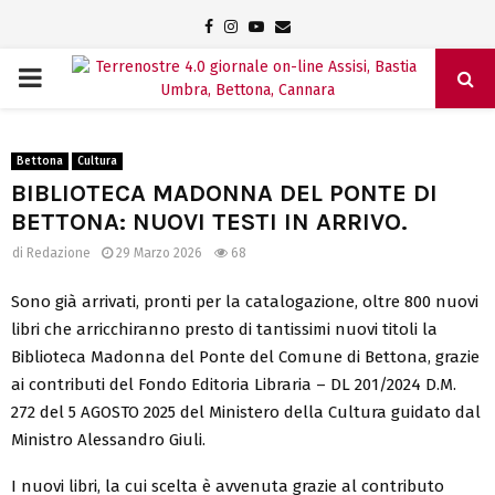
Facebook
Instagram
Youtube
Email
PRIMARY
MENU
Bettona
Cultura
BIBLIOTECA MADONNA DEL PONTE DI
BETTONA: NUOVI TESTI IN ARRIVO.
di
Redazione
29 Marzo 2026
68
Sono già arrivati, pronti per la catalogazione, oltre 800 nuovi
libri che arricchiranno presto di tantissimi nuovi titoli la
Biblioteca Madonna del Ponte del Comune di Bettona, grazie
ai contributi del Fondo Editoria Libraria – DL 201/2024 D.M.
272 del 5 AGOSTO 2025 del Ministero della Cultura guidato dal
Ministro Alessandro Giuli.
I nuovi libri, la cui scelta è avvenuta grazie al contributo