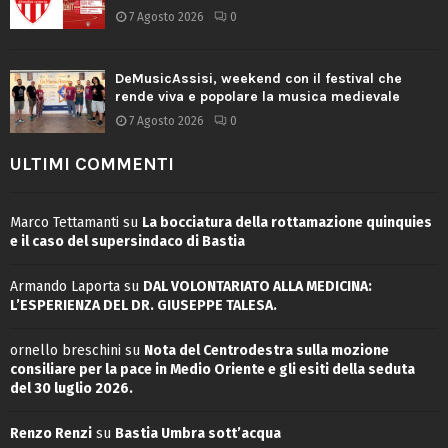
7 Agosto 2026
0
DeMusicAssisi, weekend con il festival che
rende viva e popolare la musica medievale
7 Agosto 2026
0
ULTIMI COMMENTI
Marco Tettamanti
su
La bocciatura della rottamazione quinquies
e il caso del supersindaco di Bastia
Armando Laporta
su
DAL VOLONTARIATO ALLA MEDICINA:
L’ESPERIENZA DEL DR. GIUSEPPE TALESA.
ornello breschini
su
Nota del Centrodestra sulla mozione
consiliare per la pace in Medio Oriente e gli esiti della seduta
del 30 luglio 2026.
Renzo Renzi
su
Bastia Umbra sott’acqua