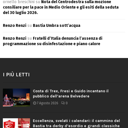
ornello breschini
su
Nota del Centrodestra sulla mozione
consiliare per la pace in Medio Oriente e gli esiti della seduta
del 30 luglio 2026.
Renzo Renzi
su
Bastia Umbra sott’acqua
Renzo Renzi
su
Fratelli d’Italia denuncia l’assenza di
programmazione su disinfestazione e piano calore
I PIÙ LETTI
Costa di Trex, Fresi e Guido incantano il
pubblico dell’arena Belvedere
7 Agosto 2026
0
Eccellenza, svelati i calendari: il cammino del
Bastia tra derby d’esordio e grandi classiche