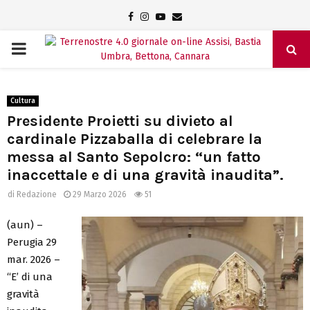
Facebook
Instagram
Youtube
Email
PRIMARY
MENU
Cultura
Presidente Proietti su divieto al
cardinale Pizzaballa di celebrare la
messa al Santo Sepolcro: “un fatto
inaccettale e di una gravità inaudita”.
di
Redazione
29 Marzo 2026
51
(aun) –
Perugia 29
mar. 2026 –
“E’ di una
gravità