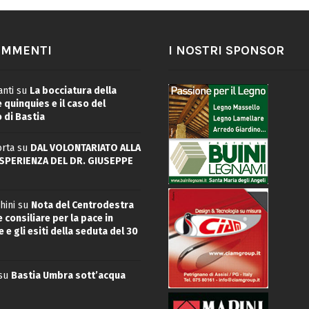
OMMENTI
I NOSTRI SPONSOR
nti
su
La bocciatura della
quinquies e il caso del
 di Bastia
rta
su
DAL VOLONTARIATO ALLA
ESPERIENZA DEL DR. GIUSEPPE
hini
su
Nota del Centrodestra
 consiliare per la pace in
 e gli esiti della seduta del 30
su
Bastia Umbra sott’acqua