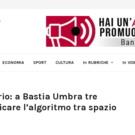
ECONOMIA
SPORT
CULTURA
tn
RUBRICHE
tn
VID
orio: a Bastia Umbra tre
care l’algoritmo tra spazio