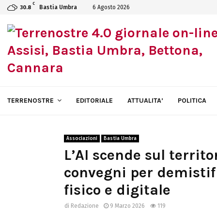
C
Bastia Umbra
6 Agosto 2026
30.8
TERRENOSTRE
EDITORIALE
ATTUALITA’
POLITICA
Associazioni
Bastia Umbra
L’AI scende sul territ
convegni per demistifi
fisico e digitale
di
Redazione
9 Marzo 2026
119