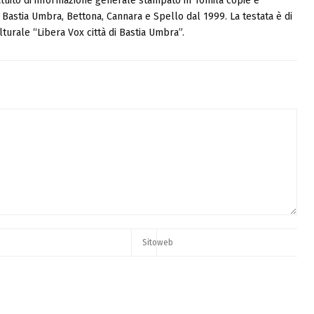
tuito di informazione generale stampato in 10mila copie e
i, Bastia Umbra, Bettona, Cannara e Spello dal 1999. La testata è di
turale “Libera Vox città di Bastia Umbra”.