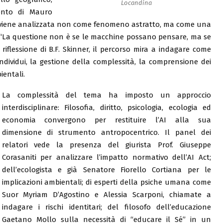
Locandina
mento di Mauro
’AI viene analizzata non come fenomeno astratto, ma come una
le. “La questione non è se le macchine possano pensare, ma se
riflessione di B.F. Skinner, il percorso mira a indagare come
 individui, la gestione della complessità, la comprensione dei
ientali.
La complessità del tema ha imposto un approccio
interdisciplinare: Filosofia, diritto, psicologia, ecologia ed
economia convergono per restituire l’AI alla sua
dimensione di strumento antropocentrico. Il panel dei
relatori vede la presenza del giurista Prof. Giuseppe
Corasaniti per analizzare l’impatto normativo dell’AI Act;
dell’ecologista e già Senatore Fiorello Cortiana per le
implicazioni ambientali; di esperti della psiche umana come
Suor Myriam D’Agostino e Alessia Scarponi, chiamate a
indagare i rischi identitari; del filosofo dell’educazione
Gaetano Mollo sulla necessità di “educare il Sé” in un