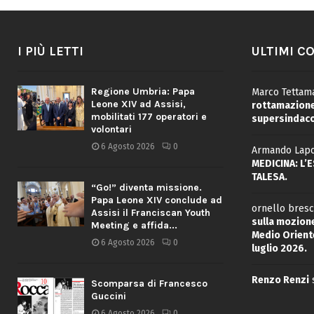
I PIÙ LETTI
ULTIMI C
Regione Umbria: Papa
Marco Tettama
Leone XIV ad Assisi,
rottamazione 
mobilitati 177 operatori e
supersindaco
volontari
6 Agosto 2026
0
Armando Lapo
MEDICINA: L’
TALESA.
“Go!” diventa missione.
Papa Leone XIV conclude ad
ornello bresc
Assisi il Franciscan Youth
sulla mozione
Meeting e affida...
Medio Oriente
6 Agosto 2026
0
luglio 2026.
Renzo Renzi
Scomparsa di Francesco
Guccini
6 Agosto 2026
0