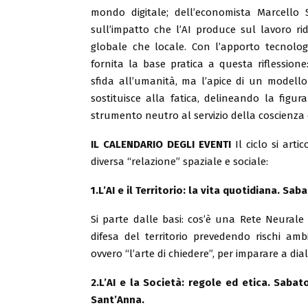
mondo digitale; dell’economista Marcello S
sull’impatto che l’AI produce sul lavoro rid
globale che locale. Con l’apporto tecnolog
fornita la base pratica a questa riflessio
sfida all’umanità, ma l’apice di un modello 
sostituisce alla fatica, delineando la fig
strumento neutro al servizio della coscienza
IL CALENDARIO DEGLI EVENTI
Il ciclo si ar
diversa “relazione” spaziale e sociale:
1.L’AI e il Territorio: la vita quotidiana. S
Si parte dalle basi: cos’è una Rete Neurale
difesa del territorio prevedendo rischi amb
ovvero “l’arte di chiedere”, per imparare a di
2.L’AI e la Società: regole ed etica. Saba
Sant’Anna.