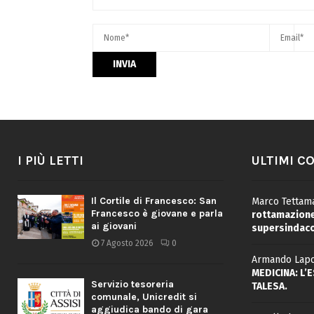
I PIÙ LETTI
ULTIMI C
Il Cortile di Francesco: San
Marco Tettama
Francesco è giovane e parla
rottamazione 
ai giovani
supersindaco
7 Agosto 2026
0
Armando Lapo
MEDICINA: L’
Servizio tesoreria
TALESA.
comunale, Unicredit si
aggiudica bando di gara