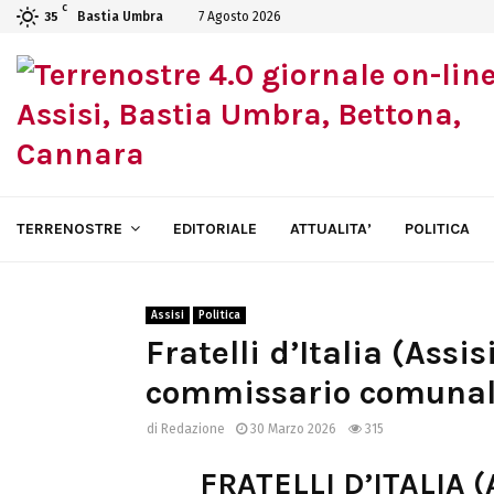
C
Bastia Umbra
7 Agosto 2026
35
TERRENOSTRE
EDITORIALE
ATTUALITA’
POLITICA
Assisi
Politica
Fratelli d’Italia (Assi
commissario comuna
di
Redazione
30 Marzo 2026
315
FRATELLI D’ITALIA 