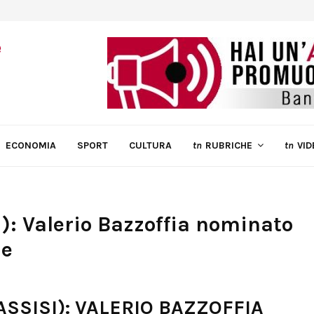
ECONOMIA
SPORT
CULTURA
tn
RUBRICHE
tn
VID
si): Valerio Bazzoffia nominato
le
(ASSISI): VALERIO BAZZOFFIA