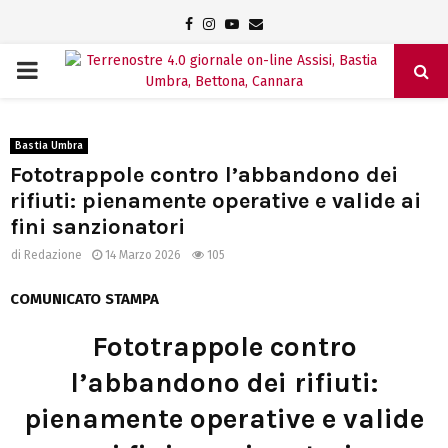
Facebook
Instagram
Youtube
Email
PRIMARY
MENU
Bastia Umbra
Fototrappole contro l’abbandono dei
rifiuti: pienamente operative e valide ai
fini sanzionatori
di
Redazione
14 Marzo 2026
105
COMUNICATO STAMPA
Fototrappole contro
l’abbandono dei rifiuti:
pienamente operative e valide