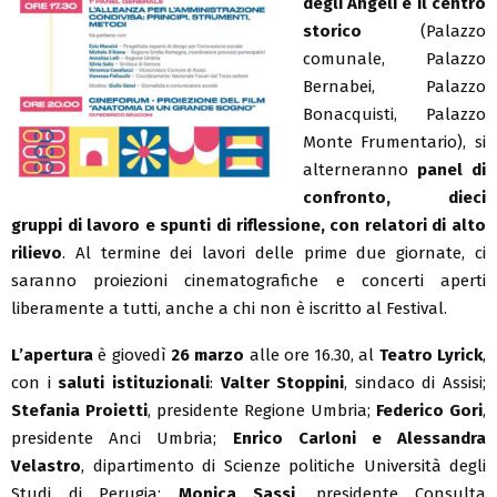
degli Angeli e il centro
storico
(Palazzo
comunale, Palazzo
Bernabei, Palazzo
Bonacquisti, Palazzo
Monte Frumentario), si
alterneranno
panel di
confronto, dieci
gruppi di lavoro e spunti di riflessione, con relatori di alto
rilievo
. Al termine dei lavori delle prime due giornate, ci
saranno proiezioni cinematografiche e concerti aperti
liberamente a tutti, anche a chi non è iscritto al Festival.
L’apertura
è giovedì
26 marzo
alle ore 16.30, al
Teatro Lyrick
,
con i
saluti istituzionali
:
Valter Stoppini
, sindaco di Assisi;
Stefania Proietti
, presidente Regione Umbria;
Federico Gori
,
presidente Anci Umbria;
Enrico Carloni e Alessandra
Velastro
, dipartimento di Scienze politiche Università degli
Studi di Perugia;
Monica Sassi
, presidente Consulta