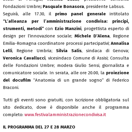
Fondazioni Umbre
; Pasquale Bonasora
, presidente Labsus.
Seguirà, alle 17.30, il
primo panel generale
intitolato
“L’alleanza per l’amministrazione condivisa: principi,
strumenti, metodi”
con
Ezio Manzini
, progettista esperto di
design per l’innovazione sociale;
Michele D’Alena
, Regione
Emilia-Romagna coordinatore processi partecipativi;
Annalisa
Lelli
, Regione Umbria;
Silvia Salis
, sindaca di Genova;
Veronica Cavallucci
, vicesindaco Comune di Assisi; Consulta
delle Fondazioni Umbre; modera Giulio Sensi, giornalista e
comunicatore sociale. In serata, alle ore 20.00, la
proiezione
del docufilm
“Anatomia di un grande sogno” di Federico
Braconi.
Tutti gli eventi sono gratuiti, con iscrizione obbligatoria sul
sito dedicato, dove è disponibile anche il programma
completo:
www.festivalamministrazionecondivisa.it
IL PROGRAMMA DEL 27 E 28 MARZO