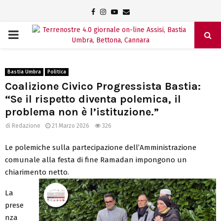
Facebook
Instagram
Youtube
Email
PRIMARY
MENU
Bastia Umbra
Politica
Coalizione Civico Progressista Bastia:
“Se il rispetto diventa polemica, il
problema non è l’istituzione.”
di
Redazione
21 Marzo 2026
326
Le polemiche sulla partecipazione dell’Amministrazione
comunale alla festa di fine Ramadan impongono un
chiarimento netto.
La
prese
nza