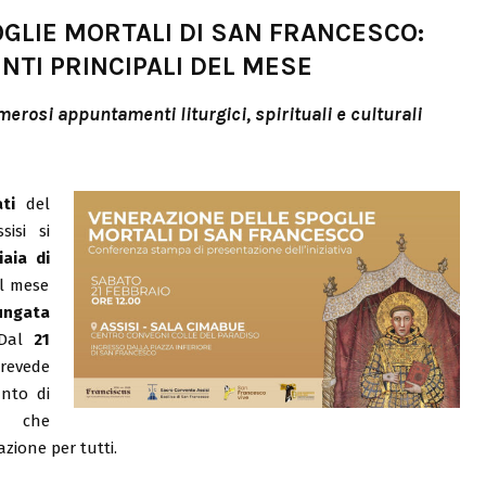
GLIE MORTALI DI SAN FRANCESCO:
NTI PRINCIPALI DEL MESE
erosi appuntamenti liturgici, spirituali e culturali
ati
del
isi si
iaia di
il mese
ungata
 Dal
21
prevede
unto di
e, che
zione per tutti.