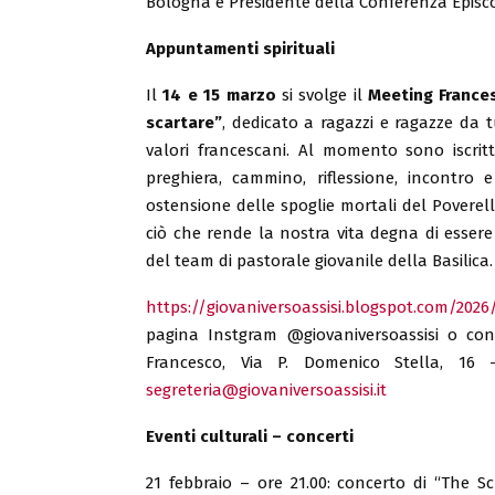
Bologna e Presidente della Conferenza Episco
Appuntamenti spirituali
Il
14 e 15 marzo
si svolge il
Meeting France
scartare”
, dedicato a ragazzi e ragazze da t
valori francescani. Al momento sono iscritt
preghiera, cammino, riflessione, incontro 
ostensione delle spoglie mortali del Poverel
ciò che rende la nostra vita degna di essere
del team di pastorale giovanile della Basilica.
https://giovaniversoassisi.blogspot.com/2026
pagina Instgram @giovaniversoassisi o con
Francesco, Via P. Domenico Stella, 1
segreteria@giovaniversoassisi.it
Eventi culturali – concerti
21 febbraio – ore 21.00: concerto di “The 