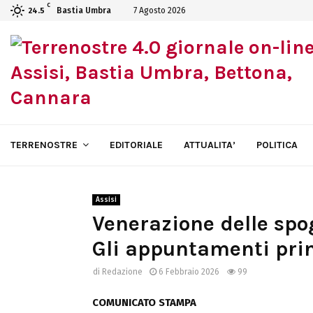
C
Bastia Umbra
7 Agosto 2026
24.5
TERRENOSTRE
EDITORIALE
ATTUALITA’
POLITICA
Assisi
Venerazione delle spo
Gli appuntamenti prin
di
Redazione
6 Febbraio 2026
99
COMUNICATO STAMPA