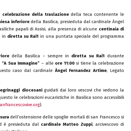
la
celebrazione della traslazione
della teca contenente le
hiesa inferiore
della Basilica, presieduta dal cardinale Àngel
siliche papali di Assisi, alla presenza di alcune
centinaia di
o in
diretta su Rai1
in una puntata speciale del programma
riore
della Basilica – sempre in
diretta su Rai1
durante
a
“A Sua Immagine”
– alle
ore 11:00
si tiene la celebrazione
uesto caso dal cardinale
Àngel Fernandez Artime
, Legato
legrinaggi diocesani
guidati dai loro vescovi che vedono la
questo le celebrazioni eucaristiche in Basilica sono accessibili
anfrancescovive.org
).
usura
dell’ostensione delle spoglie mortali di san Francesco si
 è presieduta dal
cardinale Matteo Zuppi
, arcivescovo di