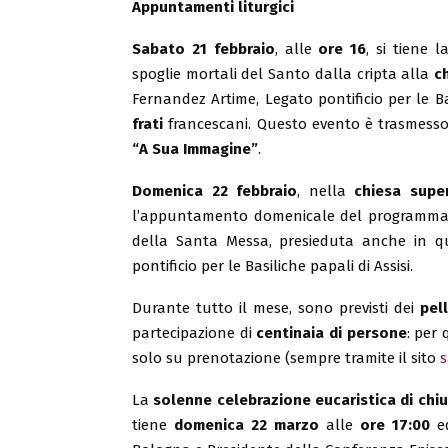
Appuntamenti liturgici
Sabato 21 febbraio
, alle
ore 16
, si tiene 
spoglie mortali del Santo dalla cripta alla
c
Fernandez Artime, Legato pontificio per le Ba
frati
francescani. Questo evento è trasmess
“A Sua Immagine”
.
Domenica 22 febbraio
, nella
chiesa supe
l’appuntamento domenicale del programm
della Santa Messa, presieduta anche in q
pontificio per le Basiliche papali di Assisi.
Durante tutto il mese, sono previsti dei
pel
partecipazione di
centinaia di persone
: per 
solo su prenotazione (sempre tramite il sito
s
La
solenne celebrazione eucaristica di chi
tiene
domenica 22 marzo
alle
ore 17:00
ed