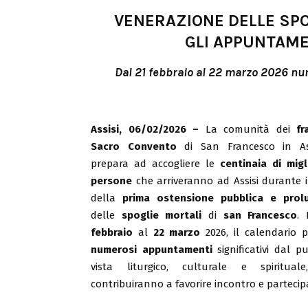
VENERAZIONE DELLE SPO
GLI APPUNTAME
Dal 21 febbraio al 22 marzo 2026 num
Assisi, 06/02/2026 –
La comunità dei
fr
Sacro Convento
di San Francesco in Ass
prepara ad accogliere le
centinaia di migl
persone
che arriveranno ad Assisi durante 
della
prima ostensione pubblica e prol
delle
spoglie mortali
di
san Francesco
.
febbraio
al
22 marzo
2026, il calendario 
numerosi appuntamenti
significativi dal p
vista liturgico, culturale e spiritual
contribuiranno a favorire incontro e partecipa