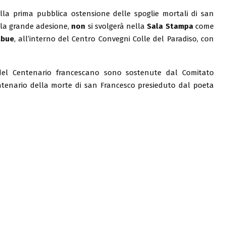
lla prima pubblica ostensione delle spoglie mortali di san
a la grande adesione,
non
si svolgerà nella
Sala Stampa
come
abue
, all’interno del Centro Convegni Colle del Paradiso, con
ve del Centenario francescano sono sostenute dal Comitato
entenario della morte di san Francesco presieduto dal poeta