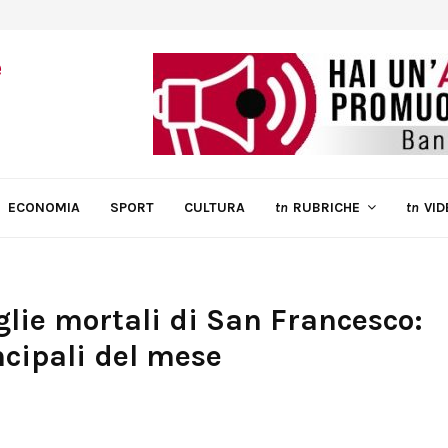
ECONOMIA
SPORT
CULTURA
tn
RUBRICHE
tn
VID
glie mortali di San Francesco:
cipali del mese