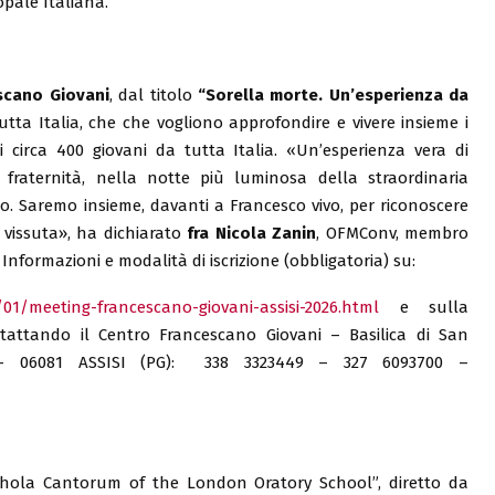
pale Italiana.
scano Giovani
, dal titolo
“Sorella morte. Un’esperienza da
utta Italia, che che vogliono approfondire e vivere insieme i
i circa 400 giovani da tutta Italia. «Un’esperienza vera di
e fraternità, nella notte più luminosa della straordinaria
lo. Saremo insieme, davanti a Francesco vivo, per riconoscere
 vissuta», ha dichiarato
fra Nicola Zanin
, OFMConv, membro
 Informazioni e modalità di iscrizione (obbligatoria) su:
/01/meeting-francescano-giovani-assisi-2026.html
e sulla
tattando il Centro Francescano Giovani – Basilica di San
6 – 06081 ASSISI (PG): 338 3323449 – 327 6093700 –
Schola Cantorum of the London Oratory School”, diretto da