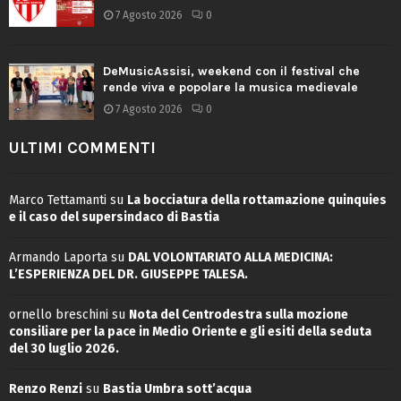
7 Agosto 2026
0
DeMusicAssisi, weekend con il festival che
rende viva e popolare la musica medievale
7 Agosto 2026
0
ULTIMI COMMENTI
Marco Tettamanti
su
La bocciatura della rottamazione quinquies
e il caso del supersindaco di Bastia
Armando Laporta
su
DAL VOLONTARIATO ALLA MEDICINA:
L’ESPERIENZA DEL DR. GIUSEPPE TALESA.
ornello breschini
su
Nota del Centrodestra sulla mozione
consiliare per la pace in Medio Oriente e gli esiti della seduta
del 30 luglio 2026.
Renzo Renzi
su
Bastia Umbra sott’acqua