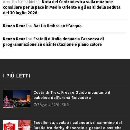
ornello breschini
su
Nota del Centrodestra sulla mozione
consiliare per la pace in Medio Oriente e gli esiti della seduta
del 30 luglio 2026.
Renzo Renzi
su
Bastia Umbra sott’acqua
Renzo Renzi
su
Fratelli d’Italia denuncia l’assenza di
programmazione su disinfestazione e piano calore
I PIÙ LETTI
Costa di Trex, Fresi e Guido incantano il
pubblico dell’arena Belvedere
7 Agosto 2026
0
Eccellenza, svelati i calendari: il cammino del
Bastia tra derby d’esordio e grandi classiche