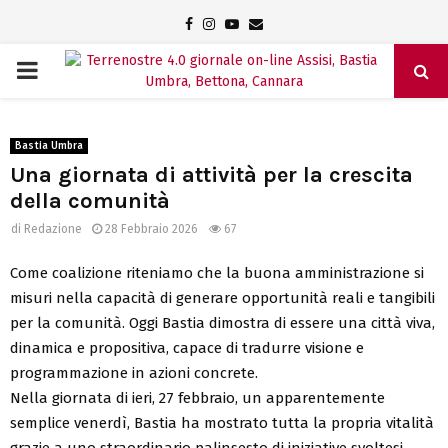
Facebook
Instagram
Youtube
Email
PRIMARY
MENU
Bastia Umbra
Una giornata di attività per la crescita
della comunità
di
Redazione
28 Febbraio 2026
67
Come coalizione
riteniamo che la buona amministrazione si
misuri nella capacità di generare opportunità reali e tangibili
per la comunità. Oggi Bastia dimostra di essere una città viva,
dinamica e propositiva, capace di tradurre visione e
programmazione in azioni concrete.
Nella giornata di ieri, 27 febbraio, un apparentemente
semplice venerdì, Bastia ha mostrato tutta la propria vitalità
grazie a uno straordinario palinsesto di iniziative svoltesi