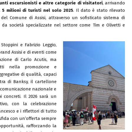
nti escursionisti e altre categorie di visitatori
, arrivando
a 5 milioni di turisti nel solo 2025
. Il dato è stato rilevato
e del Comune di Assisi, attraverso un sofisticato sistema di
 da società specializzate nel settore come Tim e Olivetti e
toppini e Fabrizio Leggio,
rand Assisi e di eventi come
azione di Carlo Acutis, ma
atti nella promozione e
ggregative di qualità, capaci
ra di Banksy, il cartellone
di comunicazione nazionale e
 concreti. Il 2026 sarà un
tivo, con la celebrazione
cesco e i riflettori di tutto
 sfida con un’offerta sempre
 opportunità, rafforzando la