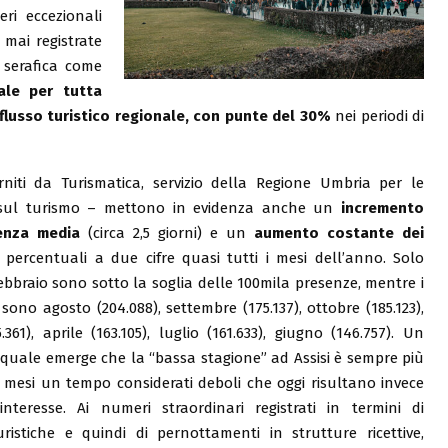
i eccezionali
 mai registrate
 serafica come
ale per tutta
flusso turistico regionale, con punte del 30%
nei periodi di
rniti da Turismatica, servizio della Regione Umbria per le
e sul turismo – mettono in evidenza anche un
incremento
enza media
(circa 2,5 giorni) e un
aumento costante dei
percentuali a due cifre quasi tutti i mesi dell’anno. Solo
ebbraio sono sotto la soglia delle 100mila presenze, mentre i
sono agosto (204.088), settembre (175.137), ottobre (185.123),
361), aprile (163.105), luglio (161.633), giugno (146.757). Un
quale emerge che la “bassa stagione” ad Assisi è sempre più
n mesi un tempo considerati deboli che oggi risultano invece
nteresse. Ai numeri straordinari registrati in termini di
ristiche e quindi di pernottamenti in strutture ricettive,