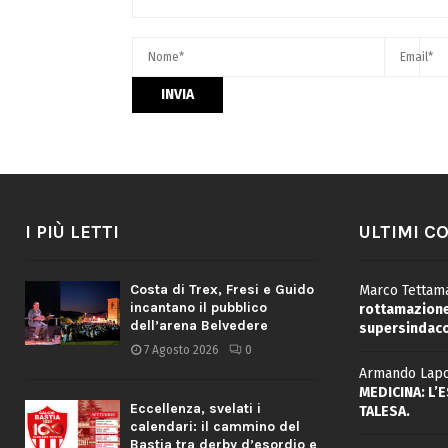
I PIÙ LETTI
ULTIMI C
Costa di Trex, Fresi e Guido
Marco Tettama
incantano il pubblico
rottamazione 
dell’arena Belvedere
supersindaco
7 Agosto 2026
0
Armando Lapo
MEDICINA: L’
Eccellenza, svelati i
TALESA.
calendari: il cammino del
Bastia tra derby d’esordio e