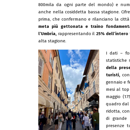
800mila da ogni parte del mondo) e numer
anche nella cosiddetta bassa stagione. Cifre
prima, che confermano e rilanciano la città
meta più gettonata e traino fondament
l’Umbria,
rappresentando il
25% dell’intero 
alta stagione.
I dati – fo
statistich
della pres
turisti,
con 
gennaio e f
mesi al top 
maggio (175.
quadro dal 
ridotta, co
di grande i
presenze tu