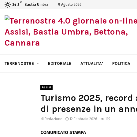
C
Bastia Umbra
9 Agosto 2026
34.3
TERRENOSTRE
EDITORIALE
ATTUALITA’
POLITICA
Assisi
Turismo 2025, record s
di presenze in un ann
di
Redazione
12 Febbraio 2026
119
COMUNICATO STAMPA