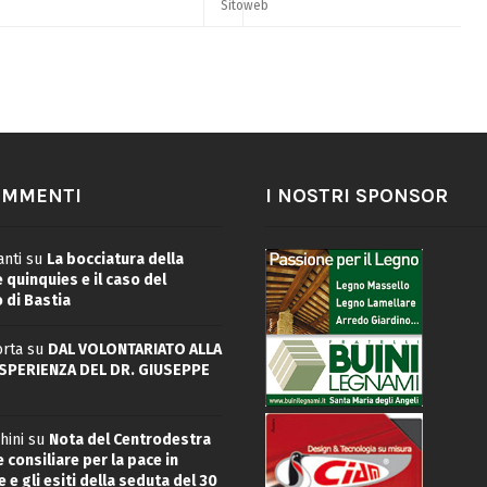
OMMENTI
I NOSTRI SPONSOR
nti
su
La bocciatura della
quinquies e il caso del
 di Bastia
rta
su
DAL VOLONTARIATO ALLA
ESPERIENZA DEL DR. GIUSEPPE
hini
su
Nota del Centrodestra
 consiliare per la pace in
 e gli esiti della seduta del 30