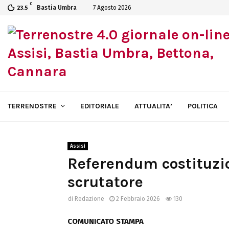
C
Bastia Umbra
7 Agosto 2026
23.5
TERRENOSTRE
EDITORIALE
ATTUALITA’
POLITICA
Assisi
Referendum costituzio
scrutatore
di
Redazione
2 Febbraio 2026
130
COMUNICATO STAMPA