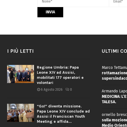
I PIÙ LETTI
ULTIMI C
Regione Umbria: Papa
Marco Tettama
Leone XIV ad Assisi,
rottamazione 
mobilitati 177 operatori e
supersindaco
volontari
6 Agosto 2026
0
Armando Lapo
MEDICINA: L’
TALESA.
“Go!” diventa missione.
Papa Leone XIV conclude ad
ornello bresc
Assisi il Franciscan Youth
sulla mozione
Meeting e affida...
Medio Oriente