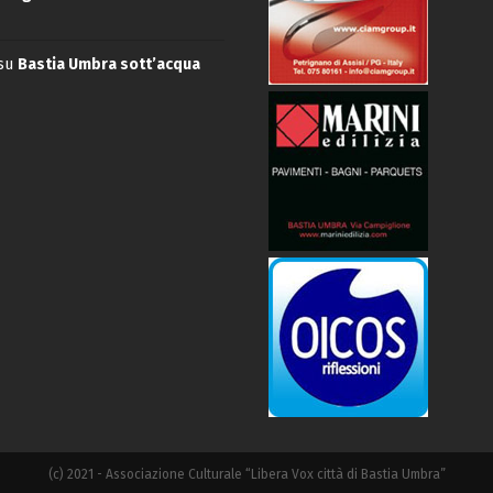
su
Bastia Umbra sott’acqua
(c) 2021 - Associazione Culturale “Libera Vox città di Bastia Umbra”