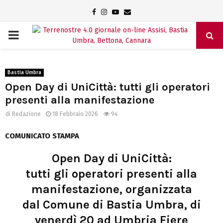
Facebook
Instagram
Youtube
Email
PRIMARY
MENU
Bastia Umbra
Open Day di UniCittà: tutti gli operatori
presenti alla manifestazione
di
Redazione
18 Febbraio 2026
94
COMUNICATO STAMPA
Open Day di UniCittà:
tutti gli operatori presenti alla
manifestazione, organizzata
dal Comune di Bastia Umbra, di
venerdì 20 ad Umbria Fiere