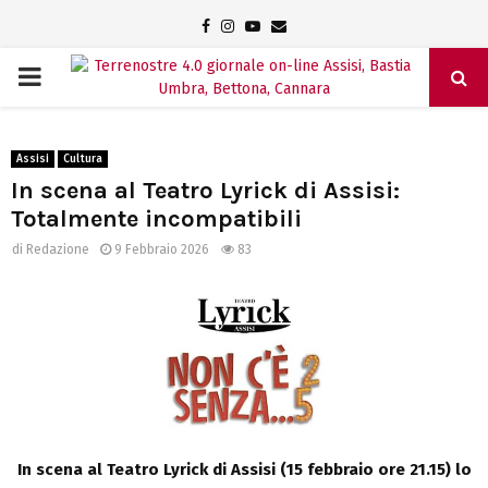
Facebook
Instagram
Youtube
Email
PRIMARY
MENU
Assisi
Cultura
In scena al Teatro Lyrick di Assisi:
Totalmente incompatibili
di
Redazione
9 Febbraio 2026
83
In scena al Teatro Lyrick di Assisi (15 febbraio ore 21.15) lo