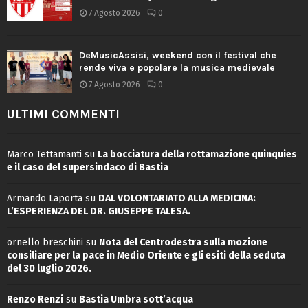
7 Agosto 2026
0
DeMusicAssisi, weekend con il festival che
rende viva e popolare la musica medievale
7 Agosto 2026
0
ULTIMI COMMENTI
Marco Tettamanti
su
La bocciatura della rottamazione quinquies
e il caso del supersindaco di Bastia
Armando Laporta
su
DAL VOLONTARIATO ALLA MEDICINA:
L’ESPERIENZA DEL DR. GIUSEPPE TALESA.
ornello breschini
su
Nota del Centrodestra sulla mozione
consiliare per la pace in Medio Oriente e gli esiti della seduta
del 30 luglio 2026.
Renzo Renzi
su
Bastia Umbra sott’acqua