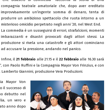
compagnia teatrale amatoriale che, dopo aver ereditato
improvvisamente un’ingente somma di denaro, tenta di
produrre un ambizioso spettacolo che ruota intorno a un
misterioso omicidio perpetrato negli anni ’20, nel West End.
La commedia è un susseguirsi di errori, strafalcioni, momenti
imbarazzanti e disastri provocati dagli attori stessi. La
produzione si rivela una catastrofe e gli attori cominciano
ad accusare la pressione, andando nel panico.
Infine, il
21 febbraio
alle 21.15 e il
22 febbraio
alle 16.30 sarà
io”, con Paolo Ruffini e la Compagnia Mayor Von Frinzius, e con
a Lamberto Giannini, produzione Vera Produzioni.
nia Mayor Von
 il successo di
suo debutto nel
alia, un vero e
tato anno dopo