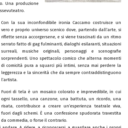
ico. Una produzione
Essevuteatro.
Con la sua inconfondibile ironia Caccamo costruisce un
vero e proprio universo scenico dove, partendo dall’arte, si
riflette senza accorgersene, e si viene trascinati da un ritmo
serrato fatto di gag fulminanti, dialoghi esilaranti, situazioni
surreali, musiche originali, personaggi e scenografie
sorprendenti. Uno spettacolo comico che alterna momenti
di comicità pura a squarci più intimi, senza mai perdere la
leggerezza e la sincerità che da sempre contraddistinguono
l’artista.
Fuori di tela è un mosaico colorato e imprevedibile, in cui
ogni tassello, una canzone, una battuta, un ricordo, una
risata, contribuisce a creare un’esperienza teatrale viva,
fuori dagli schemi. È una confessione spudorata travestita
da commedia, o forse il contrario.
i andare. A ridere, a riconoscersi, a guardare anche i propri