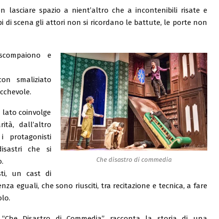
 lasciare spazio a nient’altro che a incontenibili risate e
i di scena gli attori non si ricordano le battute, le porte non
 scompaiono e
con smaliziato
cchevole.
 lato coinvolge
ità, dall’altro
i protagonisti
sastri che si
Che disastro di commedia
.
ti, un cast di
enza eguali, che sono riusciti, tra recitazione e tecnica, a fare
lo.
“Che Disastro di Commedia” racconta la storia di una