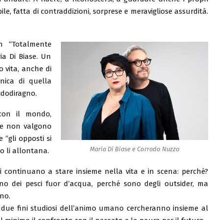
bile, fatta di contraddizioni, sorprese e meravigliose assurdità.
n “Totalmente
ia Di Biase. Un
vita, anche di
nica di quella
idodiragno.
 con il mondo,
ase non valgono
e “gli opposti si
Maria Di Biase e Corrado Nuzzo
o li allontana.
 continuano a stare insieme nella vita e in scena: perché?
no dei pesci fuor d’acqua, perché sono degli outsider, ma
ano.
due fini studiosi dell’animo umano cercheranno insieme al