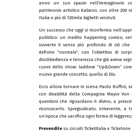
anno un suo spazio nell’immaginario col
patrimonio artistico italiano, con oltre 200 r
Italia e più di 120mila biglietti venduti.
Un successo che oggi si riconferma nell’ap
pubblico: un inedito happening comico, sen
sovverte il senso più profondo di ciò che 
definire “normale”, con l’obiettivo di sorp
disobbedienza e tenerezza che già aveva segn
cuore dello show: laddove “Up&Down” comp
nuovo grande concetto, quello di Dio.
Ecco allora tornare in scena Paolo Ruffini, se
con disabilità della Compagnia Mayor Von Fr
questioni che riguardano il divino, a presc
riconoscerlo. Spregiudicato, irriverente, a
un’epoca che sacrifica ogni forma di leggerezz
Prevendite
su circuiti Ticketitalia e Ticketone