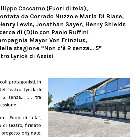
ilippo Caccamo (Fuori di tela),
ccontata da Corrado Nuzzo e Maria Di Biase,
Henry Lewis, Jonathan Sayer, Henry Shields
cerca di (D)io con Paolo Ruffini
 Compagnia Mayor Von Frinzius,
 della stagione “Non c’è 2 senza… 5”
tro Lyrick di Assisi
oli protagonisti, in
el Teatro Lyrick di
è 2 senza… 5”, tra
essione.
n “Fuori di tela”,
di teatro, firmato
progetto originale,