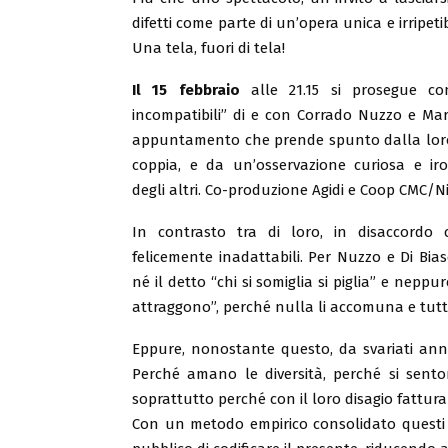
difetti come parte di un’opera unica e irripeti
Una tela, fuori di tela!
Il 15 febbraio
alle 21.15 si prosegue co
incompatibili” di e con Corrado Nuzzo e Mar
appuntamento che prende spunto dalla loro 
coppia, e da un’osservazione curiosa e iro
degli altri. Co-produzione Agidi e Coop CMC/N
In contrasto tra di loro, in disaccordo
felicemente inadattabili. Per Nuzzo e Di Bi
né il detto “chi si somiglia si piglia” e neppur
attraggono”, perché nulla li accomuna e tutt
Eppure, nonostante questo, da svariati anni
Perché amano le diversità, perché si sento
soprattutto perché con il loro disagio fattur
Con un metodo empirico consolidato questi 