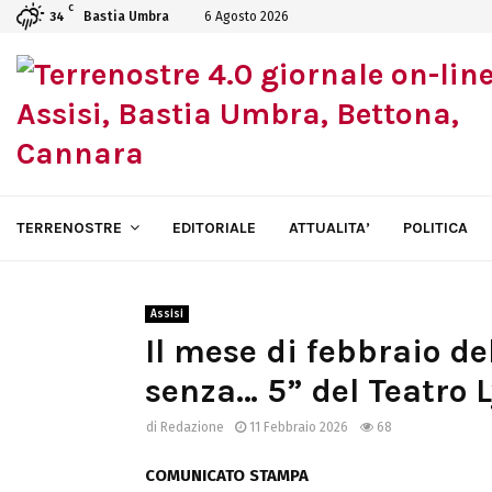
C
Bastia Umbra
6 Agosto 2026
34
TERRENOSTRE
EDITORIALE
ATTUALITA’
POLITICA
Assisi
Il mese di febbraio de
senza… 5” del Teatro L
di
Redazione
11 Febbraio 2026
68
COMUNICATO STAMPA