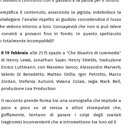
al minimo il confronto con il passato e la paura per il futuro.
 semplifica il contenuto, asseconda la pigrizia, indebolisce la
ilegiare l’analisi rispetto al giudizio concedendosi il lusso
 che vedono intorno a loro. Consapevoli che non si può ridere
convinti a provarci fino in fondo. In questo spettacolo
 totalmente incompatibili?
Il 19 febbraio
alle 21.15 spazio a “Che disastro di commedia”
di Henry Lewis, Jonathan Sayer, Henry Shields, traduzione
Enrico Luttmann, con Massimo Genco, Alessandro Marverti,
Valerio Di Benedetto, Matteo Cirillo, Igor Petrotto, Marco
Zordan, Stefania Autuori, Viviana Colais, regia Mark Bell,
produzione Lea Production.
Il racconto prende forma tra una scenografia che implode a
poco a poco su sé stessa e attori strampalati che,
goffamente, tentano di parare i colpi degli svariati
tragicomici inconvenienti che si intromettono tra loro ed il