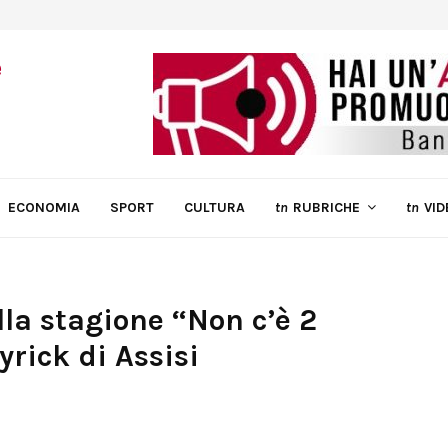
ECONOMIA
SPORT
CULTURA
tn
RUBRICHE
tn
VID
lla stagione “Non c’è 2
yrick di Assisi