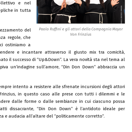
lettivo e nel
epliche in tutta
Paolo Ruffini e gli attori della Compagnia Mayor
prezzamento del
Von Frinzius
za regole, che
ci ostiniamo a
rendere e incantare attraverso il giusto mix tra comicità,
ato il successo di “Up&Down”. La vera novità sta nel tema al
iva un’indagine sull’amore, “Din Don Down” abbraccia un
mpre intento a resistere alle sfrenate incursioni degli attori
inzius, in questo caso alle prese con tutti i dilemmi e le
indere dalle forme o dalle sembianze in cui ciascuno possa
 tratti dissacrante, “Din Don Down” è l’antidoto ideale per
a e audacia all’altare del “politicamente corretto”.