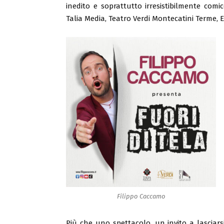
inedito e soprattutto irresistibilmente com
Talia Media, Teatro Verdi Montecatini Terme, 
Filippo Caccamo
Più che uno spettacolo, un invito a lasciars