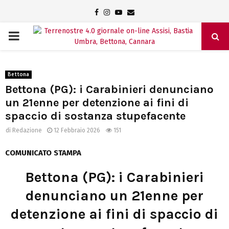
Facebook
Instagram
Youtube
Email
PRIMARY
MENU
Bettona
Bettona (PG): i Carabinieri denunciano
un 21enne per detenzione ai fini di
spaccio di sostanza stupefacente
di
Redazione
12 Febbraio 2026
151
COMUNICATO STAMPA
Bettona (PG): i Carabinieri
denunciano un 21enne per
detenzione ai fini di spaccio di