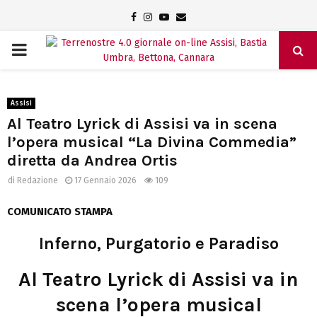
Facebook
Instagram
Youtube
Email
PRIMARY
MENU
Assisi
Al Teatro Lyrick di Assisi va in scena
l’opera musical “La Divina Commedia”
diretta da Andrea Ortis
di
Redazione
17 Gennaio 2026
109
COMUNICATO STAMPA
Inferno, Purgatorio e Paradiso
Al Teatro Lyrick di Assisi va in
scena l’opera musical