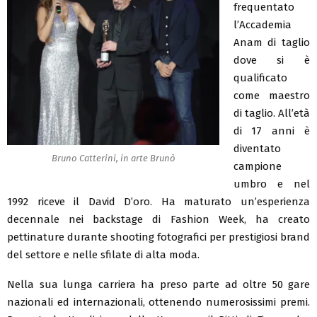
frequentato
l’Accademia
Anam di taglio
dove si è
qualificato
come maestro
di taglio. All’età
di 17 anni è
diventato
Bruno Catterini, in arte Brunò
campione
umbro e nel
1992 riceve il David D’oro. Ha maturato un’esperienza
decennale nei backstage di Fashion Week, ha creato
pettinature durante shooting fotografici per prestigiosi brand
del settore e nelle sfilate di alta moda.
Nella sua lunga carriera ha preso parte ad oltre 50 gare
nazionali ed internazionali, ottenendo numerosissimi premi.