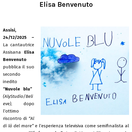
Elisa Benvenuto
Assisi,
24/12/2025 –
La cantautrice
Assisana
Elisa
Benvenuto
pubblica il suo
secondo
inedito
“Nuvole blu”
(AlyStudio/Beli
eve)
, dopo
l’ottimo
riscontro di
“Al
di là del mare”
e l’esperienza televisiva come semifinalista al