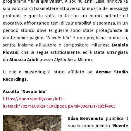
programma
“Tú sí que vales”
.
A soli 16 anni Elisa rinnova la
sua volontà di trasmettere attraverso la musica dei messaggi
profondi, e questa volta lo fa con un brano potente ed
evocativo, affrontando temi di vulnerabilità e speranza, in un
periodo storico dove le guerre sono state protagoniste di
molte prime pagine.
“Nuvole blu” è
una preghiera in musica,
scritta insieme all’autore e compositore milanese
Daniele
Piovani
, che la segue artisticamente, ed è stata arrangiata
da
Alioscia Arioli
presso
AlyStudio
a Milano.
Il mix e mastering è stato affidato ad
Aemme Studio
Recordings.
Ascolta “Nuvole blu”
https://open.spotify.com/intl-
it/track/70zrYau9KsP1CXKipqoUpA?si=80c31317c8bf4e65
Elisa Benvenuto
pubblica il
suo secondo inedito “
Nuvole