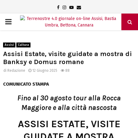
Facebook
Instagram
Youtube
Email
PRIMARY
MENU
Assisi
Cultura
Assisi Estate, visite guidate a mostra di
Banksy e Domus romane
di
Redazione
12 Giugno 2025
88
COMUNICATO STAMPA
Fino al 30 agosto tour alla Rocca
Maggiore e alla città nascosta
ASSISI ESTATE, VISITE
GUIDATE A MOSTRA