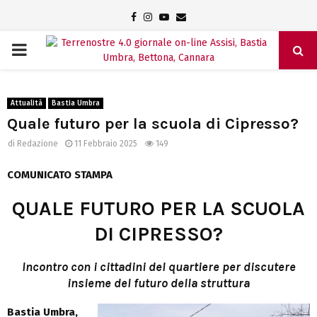
Facebook
Instagram
Youtube
Email
PRIMARY
MENU
Attualità
Bastia Umbra
Quale futuro per la scuola di Cipresso?
di
Redazione
11 Febbraio 2025
149
COMUNICATO STAMPA
QUALE FUTURO PER LA SCUOLA
DI CIPRESSO?
Incontro con i cittadini del quartiere per discutere
insieme del futuro della struttura
Bastia Umbra,