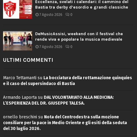
Eccellenza, svelati i calendari: il cammino del
Bastia tra derby d’esordio e grandi classiche
7 Agosto 2026
0
DeMusicAssisi, weekend con il festival che
rende viva e popolare la musica medievale
7 Agosto 2026
0
ULTIMI COMMENTI
Marco Tettamanti
su
La bocciatura della rottamazione quinquies
e il caso del supersindaco di Bastia
Armando Laporta
su
DAL VOLONTARIATO ALLA MEDICINA:
L’ESPERIENZA DEL DR. GIUSEPPE TALESA.
ornello breschini
su
Nota del Centrodestra sulla mozione
consiliare per la pace in Medio Oriente e gli esiti della seduta
del 30 luglio 2026.