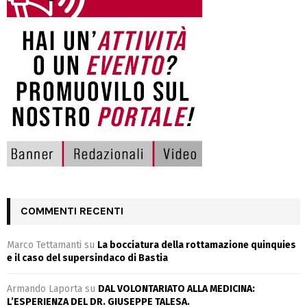
COMMENTI RECENTI
Marco Tettamanti
su
La bocciatura della rottamazione quinquies
e il caso del supersindaco di Bastia
Armando Laporta
su
DAL VOLONTARIATO ALLA MEDICINA:
L’ESPERIENZA DEL DR. GIUSEPPE TALESA.